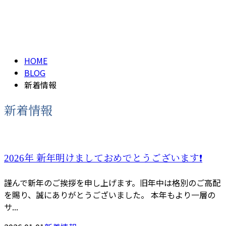
新着情報
メールフォーム
NEWS-2
HOME
BLOG
新着情報
新着情報
2026年 新年明けましておめでとうございます❗️
謹んで新年のご挨拶を申し上げます。旧年中は格別のご高配
を賜り、誠にありがとうございました。 本年もより一層の
サ...