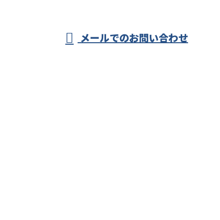
受付／8：00～17：00 ※営業電話お断り
メールでのお問い合わせ
ホーム
業務案内
施工実績
各種募集
会社概要
ブログ
サイトマップ
お問い合わせ
株式会社アーク
〒738-0514
広島県広島市佐伯区杉並台26-1