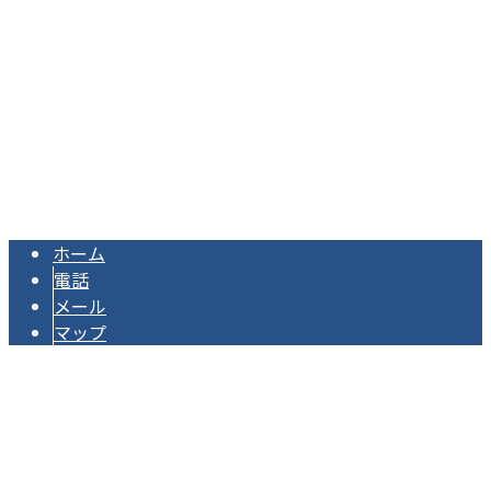
Googleマップで確認する
TEL：080-4296-6041 / FAX：082-952-1413
株式会社アークは広島県広島市の足場工事業者です｜スタッ
Copyright © 株式会社アーク. All rights reserved.
ホーム
電話
メール
マップ