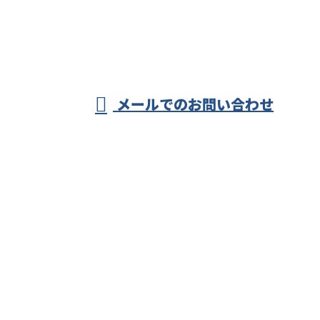
株式会社アー
ク
受付／8：00～17：00 ※営業電話お断り
メールでのお問い合わせ
ホーム
業務案内
施工実績
各種募集
会社概要
ブログ
サイトマップ
お問い合わせ
株式会社アーク