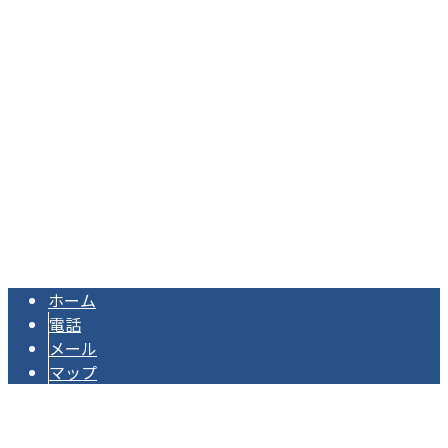
〒738-0514
広島県広島市佐伯区杉並台26-1
Googleマップで確認する
TEL：080-4296-6041 / FAX：082-952-1413
株式会社アークは広島県広島市の足場工事業者です｜スタッ
Copyright © 株式会社アーク. All rights reserved.
ホーム
電話
メール
マップ