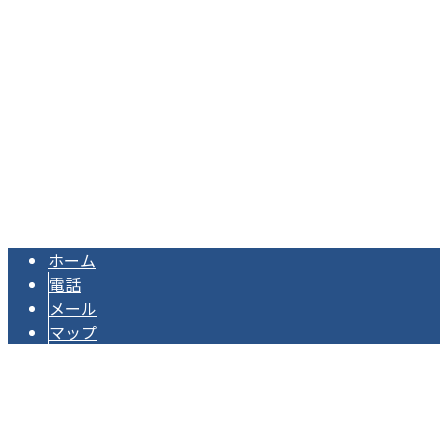
広島県広島市佐伯区杉並台26-1
Googleマップで確認する
TEL：080-4296-6041 / FAX：082-952-1413
株式会社アークは広島県広島市の足場工事業者です｜スタッ
Copyright © 株式会社アーク. All rights reserved.
ホーム
電話
メール
マップ