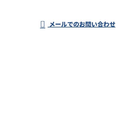
受付／8：00～17：00 ※営業電話お断り
メールでのお問い合わせ
ホーム
業務案内
施工実績
各種募集
会社概要
ブログ
サイトマップ
お問い合わせ
株式会社アーク
〒738-0514