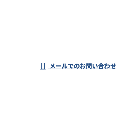
お電話でのお問い合わせ
080-4296-6041
株式会社アー
ク
受付／8：00～17：00 ※営業電話お断り
メールでのお問い合わせ
ホーム
業務案内
施工実績
各種募集
会社概要
ブログ
サイトマップ