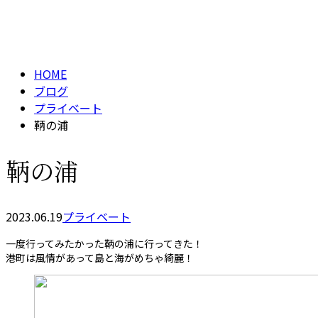
BLOG
メールフォーム
HOME
ブログ
プライベート
鞆の浦
鞆の浦
2023.06.19
プライベート
一度行ってみたかった鞆の浦に行ってきた！
港町は風情があって島と海がめちゃ綺麗！