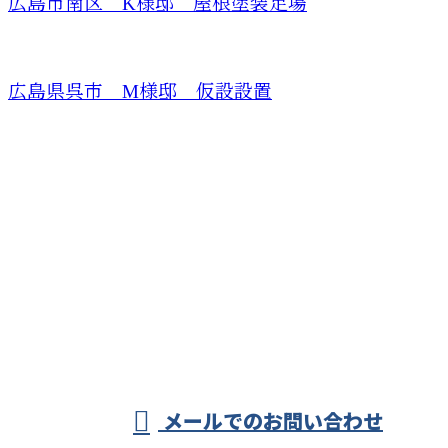
広島市南区 K様邸 屋根塗装足場
広島県呉市 M様邸 仮設設置
お問い合わせ
お電話でのお問い合わせ
080-4296-6041
株式会社アー
ク
受付／8：00～17：00 ※営業電話お断り
メールでのお問い合わせ